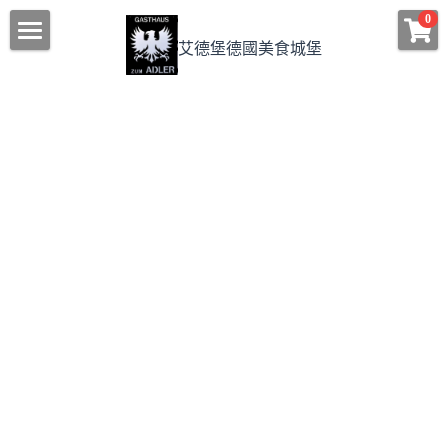
×
0
商品分類
艾德堡德國美食城堡
首頁/HOME
所有商品分類
艾德堡的獨特
德國料理
房型介紹/匯款資訊
如何到艾德堡