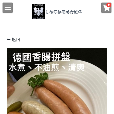
×
0
商品分類
艾德堡德國美食城堡
首頁/HOME
所有商品分類
艾德堡的獨特
返回
德國料理
房型介紹/匯款資訊
如何到艾德堡